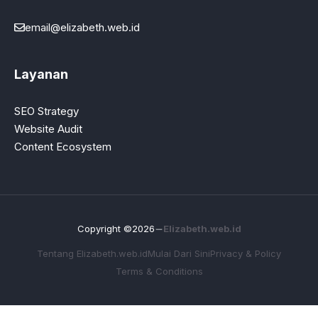
email@elizabeth.web.id
Layanan
SEO Strategy
Website Audit
Content Ecosystem
Copyright ©2026
Elizabeth.web.id
Tentang Elizabeth.web.id
Mulai Dari Sini
Privacy & Policy
Terms & Conditions