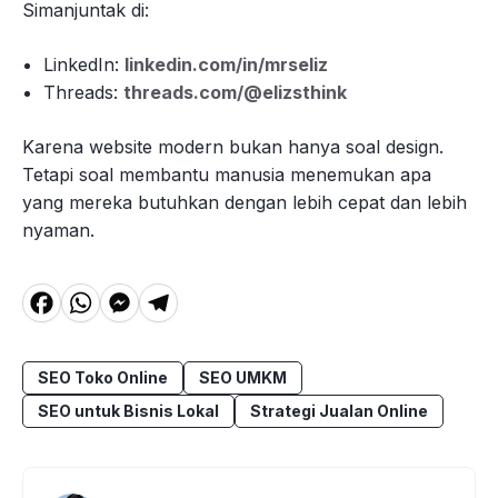
Simanjuntak di:
LinkedIn:
linkedin.com/in/mrseliz
Threads:
threads.com/@elizsthink
Karena website modern bukan hanya soal design.
Tetapi soal membantu manusia menemukan apa
yang mereka butuhkan dengan lebih cepat dan lebih
nyaman.
F
W
M
T
a
h
e
el
c
a
s
e
SEO Toko Online
SEO UMKM
e
t
s
g
SEO untuk Bisnis Lokal
Strategi Jualan Online
b
s
e
r
o
A
n
a