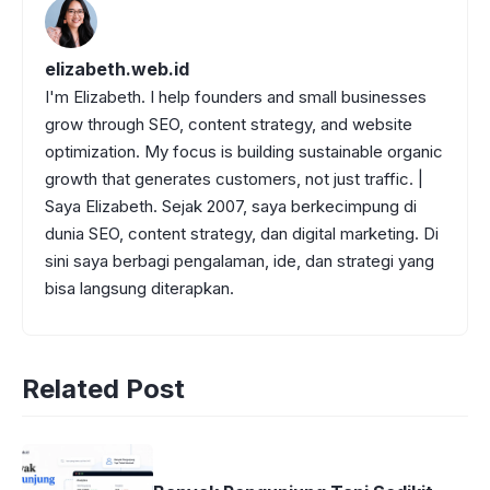
o
p
g
m
k
p
e
elizabeth.web.id
r
I'm Elizabeth. I help founders and small businesses
grow through SEO, content strategy, and website
optimization. My focus is building sustainable organic
growth that generates customers, not just traffic. |
Saya Elizabeth. Sejak 2007, saya berkecimpung di
dunia SEO, content strategy, dan digital marketing. Di
sini saya berbagi pengalaman, ide, dan strategi yang
bisa langsung diterapkan.
Related Post